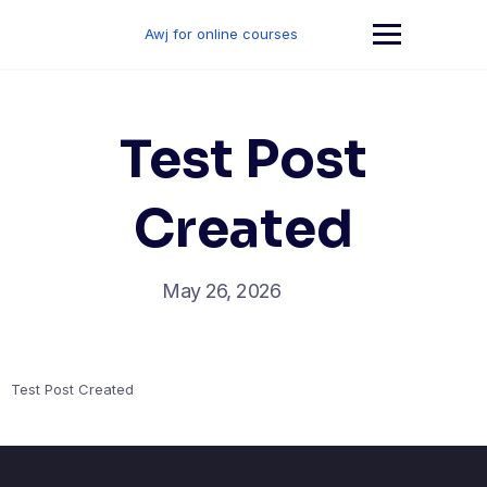
Skip
to
Awj for online courses
content
Test Post
Created
May 26, 2026
Test Post Created