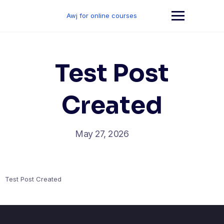
Skip
to
Awj for online courses
content
Test Post
Created
May 27, 2026
Test Post Created