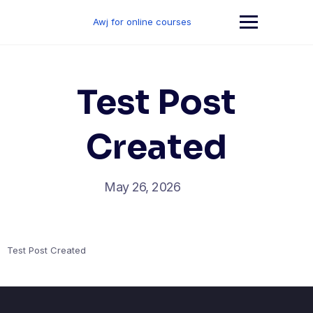
Skip
to
Awj for online courses
content
Test Post
Created
May 26, 2026
Test Post Created