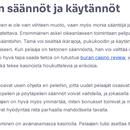
n säännöt ja käytännöt
en ei ole vain viihteen muoto, vaan myös monia sääntöjä ja 
atettava. Ensimmäinen askel oikeanlaiseen toimintaan pelipa
ääntöihin. Tämä voi sisältää ikärajoja, pukukoodin ja käytänn
iseen. Kun pelaaja on tietoinen säännöistä, hän voi välttää i
ksi hyvä tapa saada tietoa on tutustua
buran casino review
, 
 tekee kasinoista houkuttelevia ja erikoisia.
joavat usein ohjeita eri peleihin, jotta uudet pelaajat osaavat
opelien ja pöytäpelien säännöt voivat vaihdella, ja jokaisella
aajien on hyvä myös ymmärtää, miten bonukset toimivat ja mi
oivat hyödyntää niitä parhaalla mahdollisella tavalla.
minen on avainasemassa kasinolla. Pelaajien tulisi asettaa its