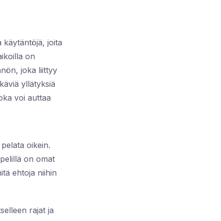
käytäntöjä, joita
ikoilla on
ön, joka liittyy
käviä yllätyksiä
joka voi auttaa
 pelata oikein.
 pelillä on omat
tä ehtoja niihin
elleen rajat ja