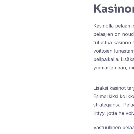
Kasino
Kasinolla pelaamin
pelaajien on noud
tutustua kasinon s
voittojen lunastam
pelipaikalla. Lisä
ymmärtämään, mikä
Lisäksi kasinot tar
Esimerkiksi kolikk
strategiansa. Pel
liittyy, jotta he v
Vastuullinen pelaa