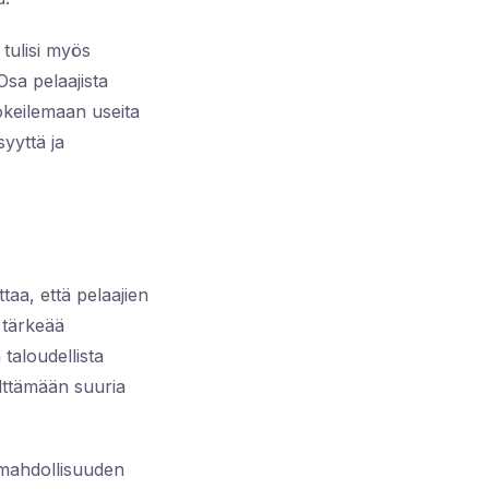
tulisi myös
Osa pelaajista
kokeilemaan useita
syyttä ja
aa, että pelaajien
n tärkeää
 taloudellista
välttämään suuria
 mahdollisuuden