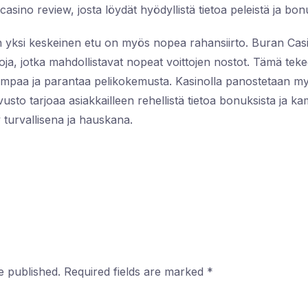
sino review, josta löydät hyödyllistä tietoa peleistä ja bon
 yksi keskeinen etu on myös nopea rahansiirto. Buran Cas
oja, jotka mahdollistavat nopeat voittojen nostot. Tämä tek
ampaa ja parantaa pelikokemusta. Kasinolla panostetaan my
vusto tarjoaa asiakkailleen rehellistä tietoa bonuksista ja ka
turvallisena ja hauskana.
e published.
Required fields are marked
*