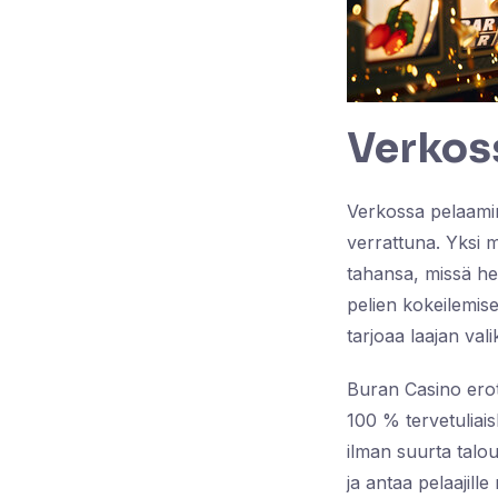
Verkos
Verkossa pelaamin
verrattuna. Yksi m
tahansa, missä hei
pelien kokeilemis
tarjoaa laajan vali
Buran Casino erot
100 % tervetuliais
ilman suurta talou
ja antaa pelaajille