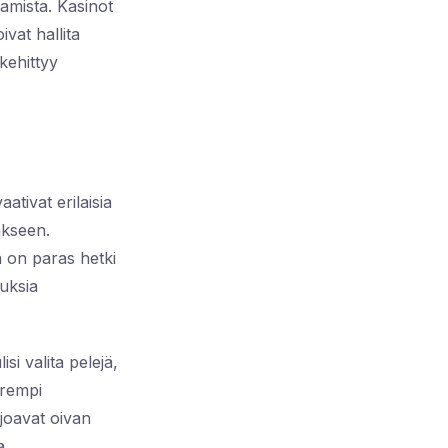
aamista. Kasinot
ivat hallita
kehittyy
ativat erilaisia
äkseen.
in on paras hetki
uuksia
si valita pelejä,
urempi
rjoavat oivan
a.