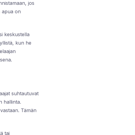
tunnistamaan, jos
tä apua on
si keskustella
llistä, kun he
elaajan
isena.
aajat suhtautuvat
 hallinta.
ee vastaan. Tämän
ä tai