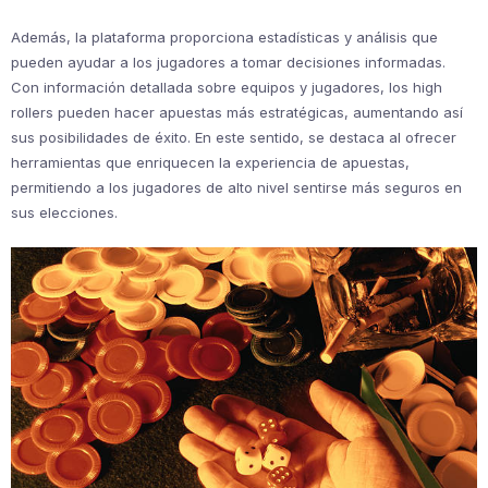
Además, la plataforma proporciona estadísticas y análisis que
pueden ayudar a los jugadores a tomar decisiones informadas.
Con información detallada sobre equipos y jugadores, los high
rollers pueden hacer apuestas más estratégicas, aumentando así
sus posibilidades de éxito. En este sentido, se destaca al ofrecer
herramientas que enriquecen la experiencia de apuestas,
permitiendo a los jugadores de alto nivel sentirse más seguros en
sus elecciones.