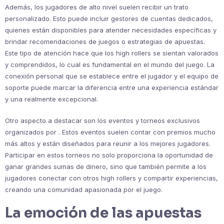
Además, los jugadores de alto nivel suelen recibir un trato
personalizado. Esto puede incluir gestores de cuentas dedicados,
quienes están disponibles para atender necesidades específicas y
brindar recomendaciones de juegos o estrategias de apuestas.
Este tipo de atención hace que los high rollers se sientan valorados
y comprendidos, lo cual es fundamental en el mundo del juego. La
conexión personal que se establece entre el jugador y el equipo de
soporte puede marcar la diferencia entre una experiencia estándar
y una realmente excepcional.
Otro aspecto a destacar son los eventos y torneos exclusivos
organizados por . Estos eventos suelen contar con premios mucho
más altos y están diseñados para reunir a los mejores jugadores.
Participar en estos torneos no solo proporciona la oportunidad de
ganar grandes sumas de dinero, sino que también permite a los
jugadores conectar con otros high rollers y compartir experiencias,
creando una comunidad apasionada por el juego.
La emoción de las apuestas