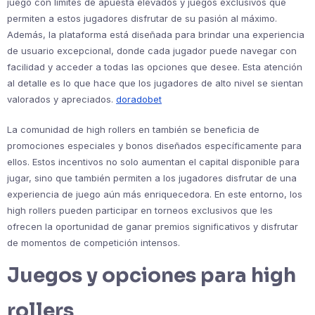
juego con límites de apuesta elevados y juegos exclusivos que
permiten a estos jugadores disfrutar de su pasión al máximo.
Además, la plataforma está diseñada para brindar una experiencia
de usuario excepcional, donde cada jugador puede navegar con
facilidad y acceder a todas las opciones que desee. Esta atención
al detalle es lo que hace que los jugadores de alto nivel se sientan
valorados y apreciados.
doradobet
La comunidad de high rollers en también se beneficia de
promociones especiales y bonos diseñados específicamente para
ellos. Estos incentivos no solo aumentan el capital disponible para
jugar, sino que también permiten a los jugadores disfrutar de una
experiencia de juego aún más enriquecedora. En este entorno, los
high rollers pueden participar en torneos exclusivos que les
ofrecen la oportunidad de ganar premios significativos y disfrutar
de momentos de competición intensos.
Juegos y opciones para high
rollers