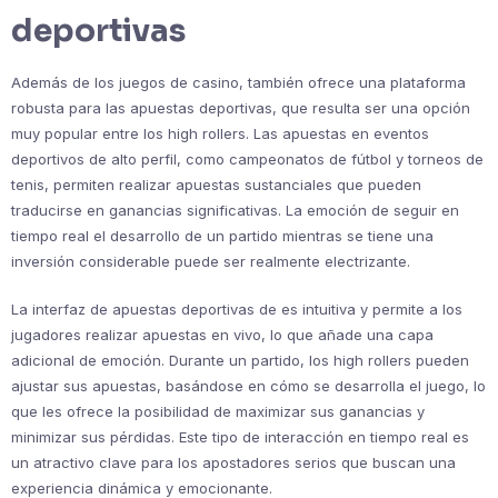
deportivas
Además de los juegos de casino, también ofrece una plataforma
robusta para las apuestas deportivas, que resulta ser una opción
muy popular entre los high rollers. Las apuestas en eventos
deportivos de alto perfil, como campeonatos de fútbol y torneos de
tenis, permiten realizar apuestas sustanciales que pueden
traducirse en ganancias significativas. La emoción de seguir en
tiempo real el desarrollo de un partido mientras se tiene una
inversión considerable puede ser realmente electrizante.
La interfaz de apuestas deportivas de es intuitiva y permite a los
jugadores realizar apuestas en vivo, lo que añade una capa
adicional de emoción. Durante un partido, los high rollers pueden
ajustar sus apuestas, basándose en cómo se desarrolla el juego, lo
que les ofrece la posibilidad de maximizar sus ganancias y
minimizar sus pérdidas. Este tipo de interacción en tiempo real es
un atractivo clave para los apostadores serios que buscan una
experiencia dinámica y emocionante.