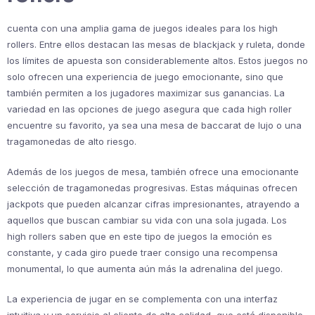
cuenta con una amplia gama de juegos ideales para los high
rollers. Entre ellos destacan las mesas de blackjack y ruleta, donde
los límites de apuesta son considerablemente altos. Estos juegos no
solo ofrecen una experiencia de juego emocionante, sino que
también permiten a los jugadores maximizar sus ganancias. La
variedad en las opciones de juego asegura que cada high roller
encuentre su favorito, ya sea una mesa de baccarat de lujo o una
tragamonedas de alto riesgo.
Además de los juegos de mesa, también ofrece una emocionante
selección de tragamonedas progresivas. Estas máquinas ofrecen
jackpots que pueden alcanzar cifras impresionantes, atrayendo a
aquellos que buscan cambiar su vida con una sola jugada. Los
high rollers saben que en este tipo de juegos la emoción es
constante, y cada giro puede traer consigo una recompensa
monumental, lo que aumenta aún más la adrenalina del juego.
La experiencia de jugar en se complementa con una interfaz