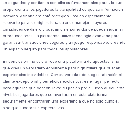
La seguridad y confianza son pilares fundamentales para , lo que
proporciona a los jugadores la tranquilidad de que su información
personal y financiera está protegida. Esto es especialmente
relevante para los high rollers, quienes manejan mayores
cantidades de dinero y buscan un entorno donde puedan jugar sin
preocupaciones. La plataforma utiliza tecnología avanzada para
garantizar transacciones seguras y un juego responsable, creando
un espacio seguro para todos los apostadores.
En conclusión, no solo ofrece una plataforma de apuestas, sino
que crea un verdadero ecosistema para high rollers que buscan
experiencias inolvidables. Con su variedad de juegos, atención al
cliente excepcional y beneficios exclusivos, es el lugar perfecto
para aquellos que desean llevar su pasión por el juego al siguiente
nivel. Los jugadores que se aventuran en esta plataforma
seguramente encontrarán una experiencia que no solo cumple,
sino que supera sus expectativas.