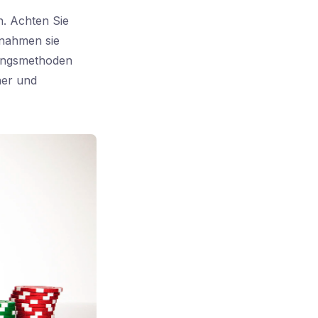
n. Achten Sie
ßnahmen sie
hlungsmethoden
her und