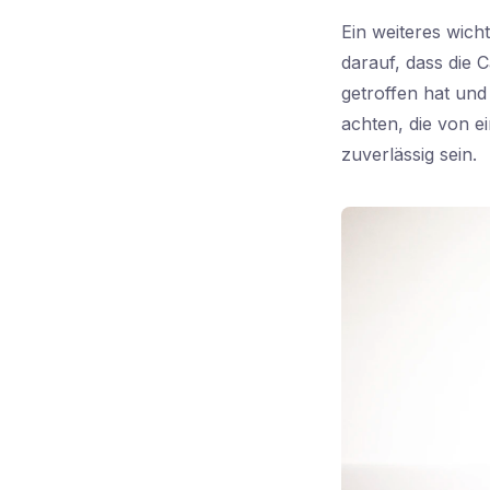
Ein weiteres wich
darauf, dass die 
getroffen hat und
achten, die von e
zuverlässig sein.