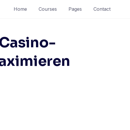
Home
Courses
Pages
Contact
 Casino-
aximieren