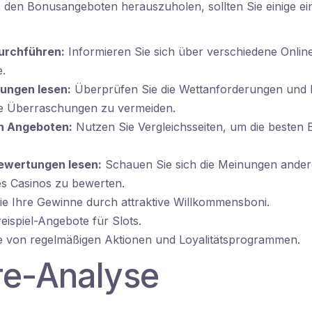
den Bonusangeboten herauszuholen, sollten Sie einige ein
urchführen:
Informieren Sie sich über verschiedene Onlin
.
ungen lesen:
Überprüfen Sie die Wettanforderungen und
 Überraschungen zu vermeiden.
n Angeboten:
Nutzen Sie Vergleichsseiten, um die besten 
ewertungen lesen:
Schauen Sie sich die Meinungen ander
des Casinos zu bewerten.
ie Ihre Gewinne durch attraktive Willkommensboni.
eispiel-Angebote für Slots.
ie von regelmäßigen Aktionen und Loyalitätsprogrammen.
re-Analyse