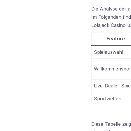
Die Analyse der a
Im Folgenden find
Lolajack Casino 
Feature
Spielauswahl
Willkommensbo
Live-Dealer-Spie
Sportwetten
Diese Tabelle zei