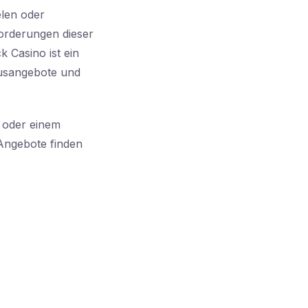
elen oder
orderungen dieser
 Casino ist ein
onusangebote und
 oder einem
 Angebote finden