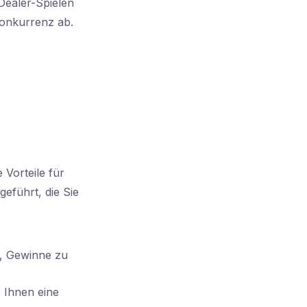
Dealer-Spielen
Konkurrenz ab.
Vorteile für
geführt, die Sie
, Gewinne zu
s Ihnen eine