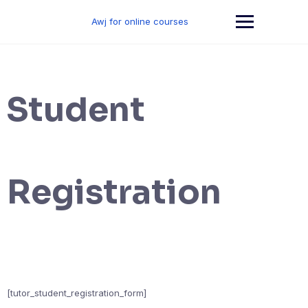
Skip
to
Awj for online courses
content
Student
Registration
[tutor_student_registration_form]