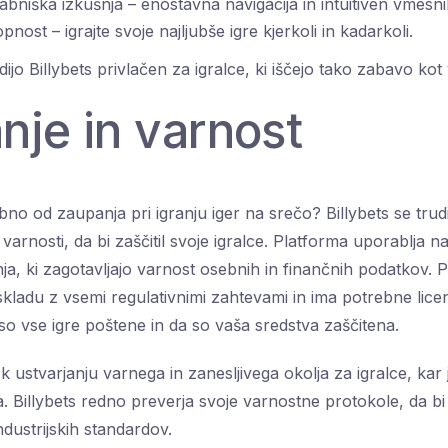
abniška izkušnja – enostavna navigacija in intuitiven vmesni
nost – igrajte svoje najljubše igre kjerkoli in kadarkoli.
ijo Billybets privlačen za igralce, ki iščejo tako zabavo kot
nje in varnost
no od zaupanja pri igranju iger na srečo? Billybets se trudi
 varnosti, da bi zaščitil svoje igralce. Platforma uporablja 
anja, ki zagotavljajo varnost osebnih in finančnih podatkov. 
 skladu z vsemi regulativnimi zahtevami in ima potrebne lice
so vse igre poštene in da so vaša sredstva zaščitena.
 ustvarjanju varnega in zanesljivega okolja za igralce, kar je
. Billybets redno preverja svoje varnostne protokole, da bi 
ndustrijskih standardov.