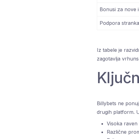
Bonusi za nove i
Podpora strank
Iz tabele je razvi
zagotavlja vrhuns
Ključ
Billybets ne ponuj
drugih platform. U
Visoka raven 
Različne prom