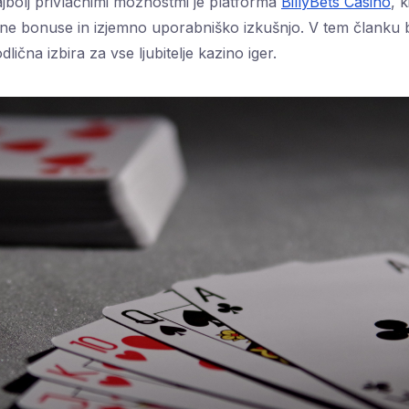
ajbolj privlačnimi možnostmi je platforma
BillyBets Casino
, 
lačne bonuse in izjemno uporabniško izkušnjo. V tem članku 
odlična izbira za vse ljubitelje kazino iger.