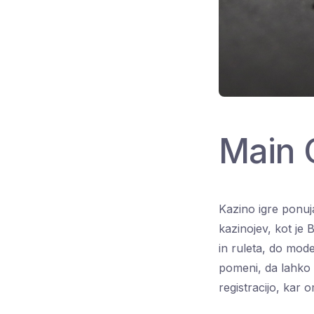
Main 
Kazino igre ponuja
kazinojev, kot je 
in ruleta, do mode
pomeni, da lahko 
registracijo, kar 