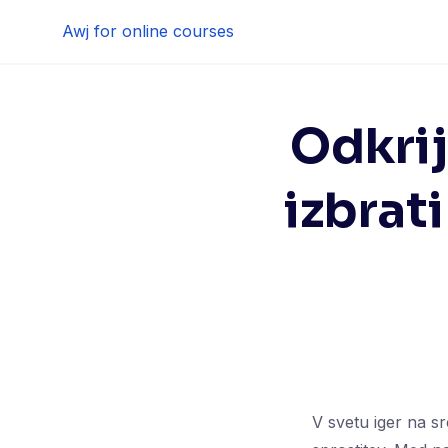
Skip
Awj for online courses
to
content
Odkrij
izbrat
V svetu iger na s