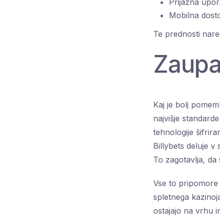
Prijazna upor
Mobilna dostop
Te prednosti nared
Zaupa
Kaj je bolj pomemb
najvišje standarde
tehnologije šifrir
Billybets deluje v
To zagotavlja, da 
Vse to pripomore k
spletnega kazinoja
ostajajo na vrhu i