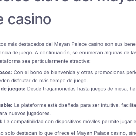
e casino
tos más destacados del Mayan Palace casino son sus benef
encia de juego. A continuación, se enumeran algunas de la
ataforma sea particularmente atractiva:
osos:
Con el bono de bienvenida y otras promociones perió
den disfrutar de más tiempo de juego.
de juegos:
Desde tragamonedas hasta juegos de mesa, hay
gable:
La plataforma está diseñada para ser intuitiva, facilit
ara nuevos jugadores.
:
La compatibilidad con dispositivos móviles permite jugar e
no solo destacan lo que ofrece el Mayan Palace casino, si