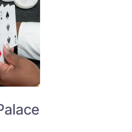
Palace