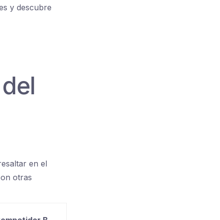
nes y descubre
 del
esaltar en el
con otras