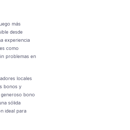
juego más
sible desde
na experiencia
ales como
sin problemas en
gadores locales
es bonos y
n generoso bono
na sólida
n ideal para