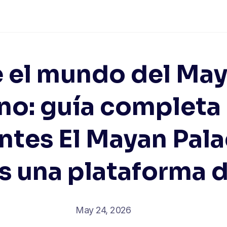
 el mundo del May
no: guía completa
ntes El Mayan Pal
s una plataforma 
May 24, 2026