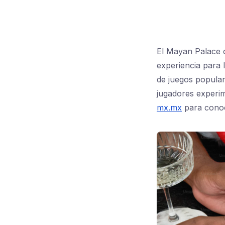
El Mayan Palace 
experiencia para 
de juegos popular
jugadores experim
mx.mx
para conoce