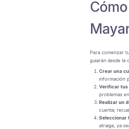
Cómo 
Mayan
Para comenzar tu 
guiarán desde la c
Crear una cu
información p
Verificar tus
problemas en 
Realizar un d
cuenta; recu
Seleccionar 
atraiga, ya s