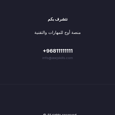
نتشرف بكم
منصة أوج للمهارات والتقنية
+96811111111
info@awjskills.com
© All rights reserved.