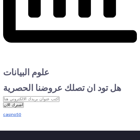
علوم البيانات
هل تود ان تصلك عروضنا الحصرية
اشترك الان
casino50