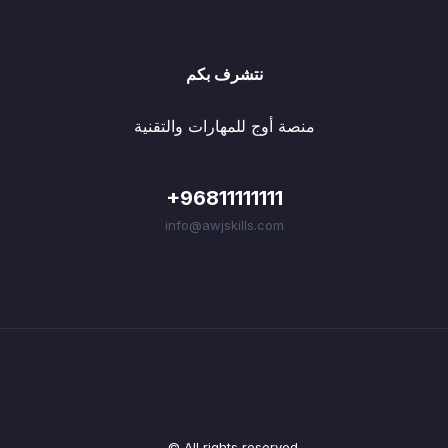
نتشرف بكم
منصة أوج للمهارات والتقنية
+96811111111
info@awjskills.com
© All rights reserved.