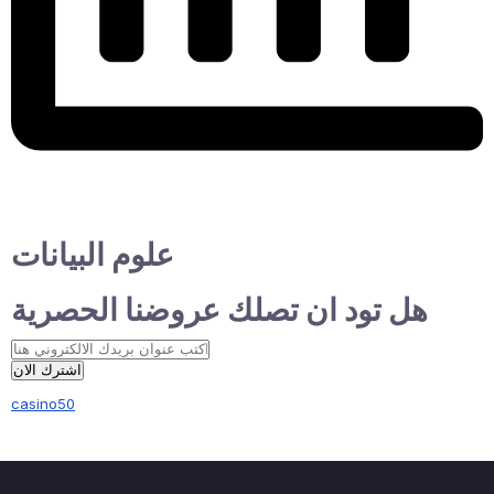
علوم البيانات
هل تود ان تصلك عروضنا الحصرية
اشترك الان
casino50