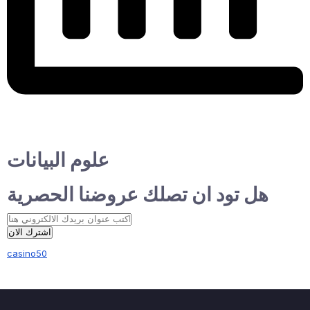
علوم البيانات
هل تود ان تصلك عروضنا الحصرية
اشترك الان
casino50