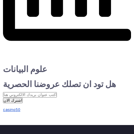
علوم البيانات
هل تود ان تصلك عروضنا الحصرية
اشترك الان
casino50