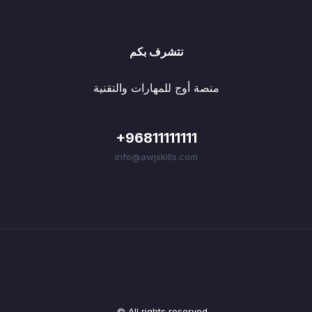
نتشرف بكم
منصة أوج للمهارات والتقنية
+96811111111
info@awjskills.com
© All rights reserved.