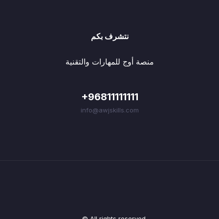
نتشرف بكم
منصة أوج للمهارات والتقنية
+96811111111
info@awjskills.com
© All rights reserved.