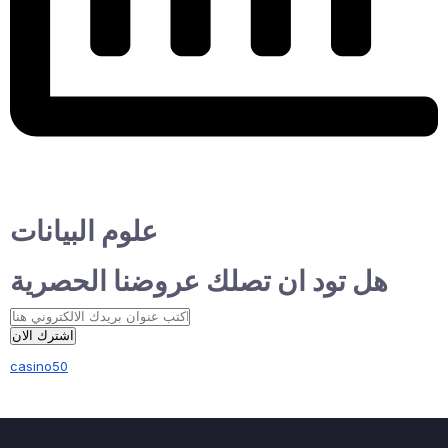
علوم البيانات
هل تود ان تصلك عروضنا الحصرية
اشترك الان
casino50