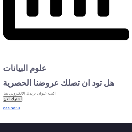
علوم البيانات
هل تود ان تصلك عروضنا الحصرية
اشترك الان
casino50