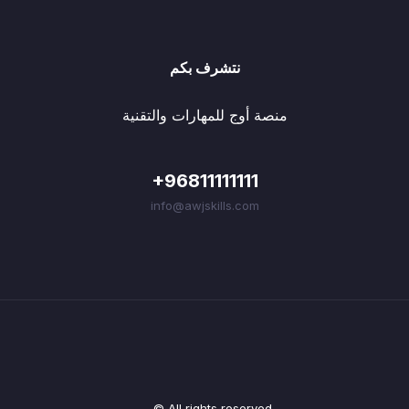
نتشرف بكم
منصة أوج للمهارات والتقنية
+96811111111
info@awjskills.com
© All rights reserved.