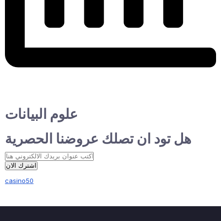
علوم البيانات
هل تود ان تصلك عروضنا الحصرية
اشترك الان
casino50