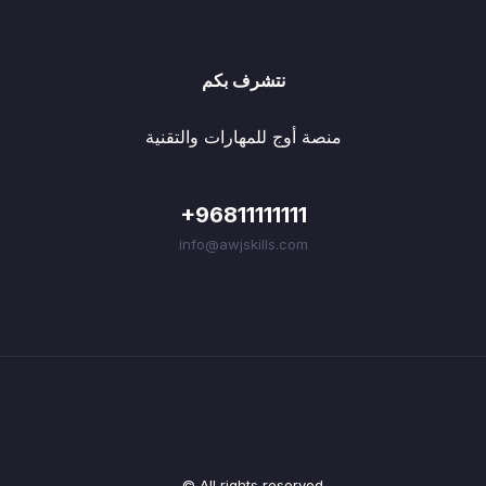
نتشرف بكم
منصة أوج للمهارات والتقنية
+96811111111
info@awjskills.com
© All rights reserved.