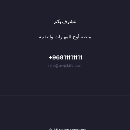
نتشرف بكم
منصة أوج للمهارات والتقنية
+96811111111
info@awjskills.com
© All rights reserved.