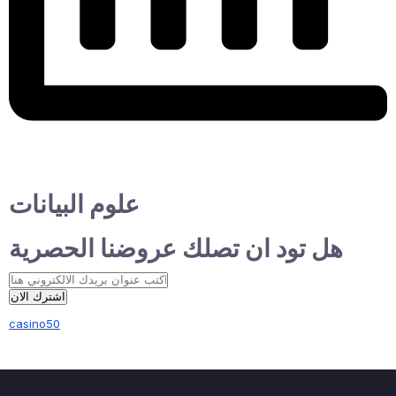
علوم البيانات
هل تود ان تصلك عروضنا الحصرية
اشترك الان
casino50