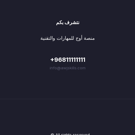
نتشرف بكم
منصة أوج للمهارات والتقنية
+96811111111
info@awjskills.com
© All rights reserved.