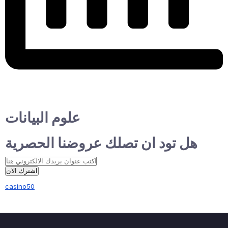
علوم البيانات
هل تود ان تصلك عروضنا الحصرية
اشترك الان
casino50