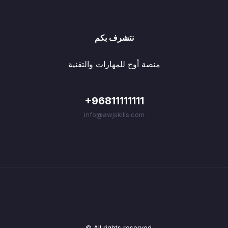
نتشرف بكم
منصة أوج للمهارات والتقنية
+96811111111
info@awjskills.com
© All rights reserved.