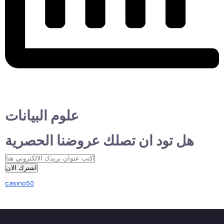
علوم البيانات
هل تود ان تصلك عروضنا الحصرية
اشترك الان
casino50