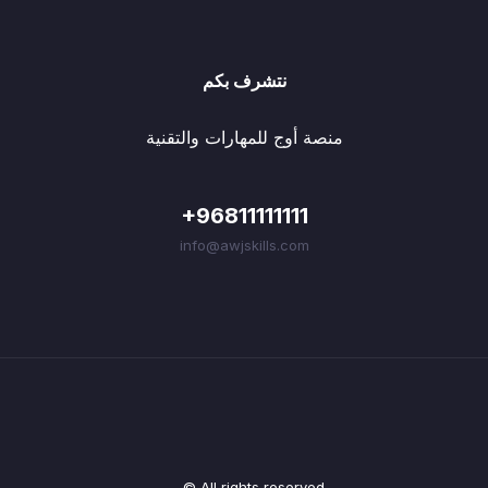
نتشرف بكم
منصة أوج للمهارات والتقنية
+96811111111
info@awjskills.com
© All rights reserved.