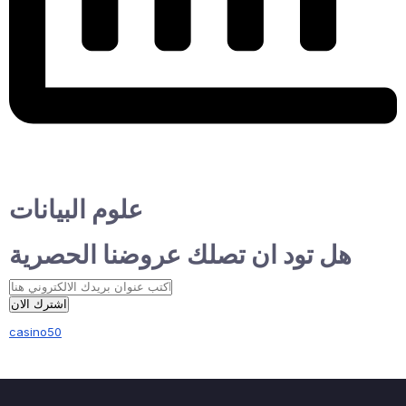
علوم البيانات
هل تود ان تصلك عروضنا الحصرية
اشترك الان
casino50