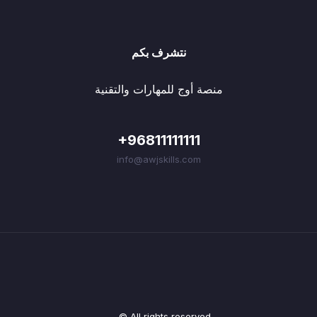
نتشرف بكم
منصة أوج للمهارات والتقنية
+96811111111
info@awjskills.com
© All rights reserved.