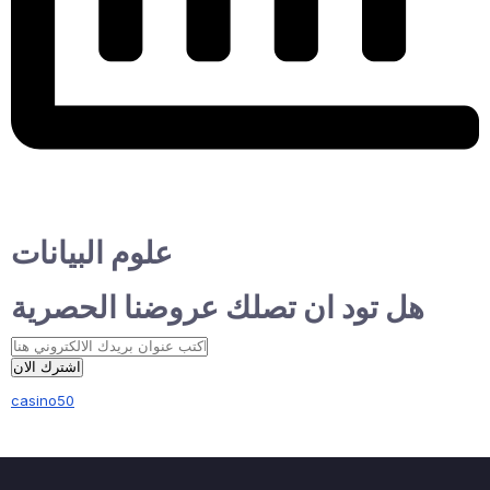
علوم البيانات
هل تود ان تصلك عروضنا الحصرية
اشترك الان
casino50