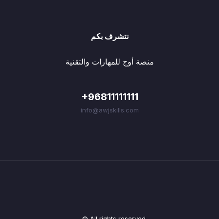
نتشرف بكم
منصة أوج للمهارات والتقنية
+96811111111
info@awjskills.com
© All rights reserved.