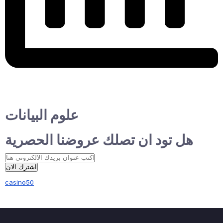
علوم البيانات
هل تود ان تصلك عروضنا الحصرية
اشترك الان
casino50