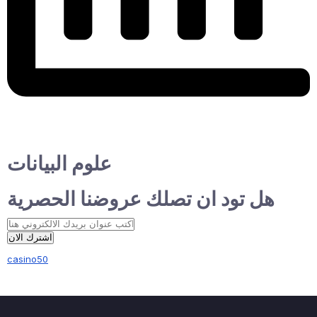
علوم البيانات
هل تود ان تصلك عروضنا الحصرية
اشترك الان
casino50