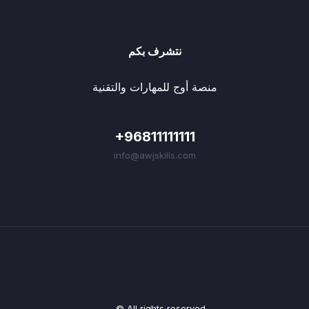
نتشرف بكم
منصة أوج للمهارات والتقنية
+96811111111
info@awjskills.com
© All rights reserved.