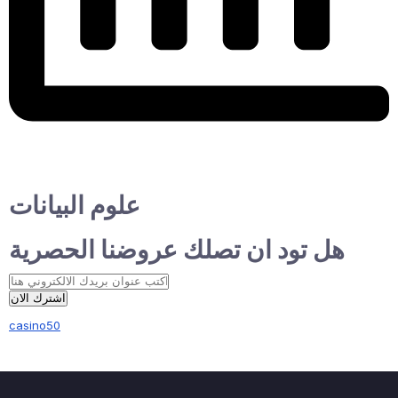
علوم البيانات
هل تود ان تصلك عروضنا الحصرية
اشترك الان
casino50