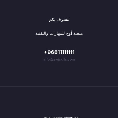
نتشرف بكم
منصة أوج للمهارات والتقنية
+96811111111
info@awjskills.com
© All rights reserved.