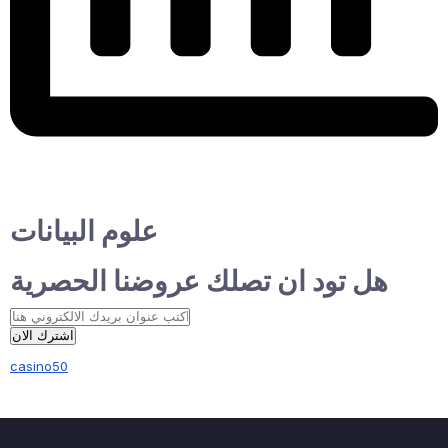
علوم البيانات
هل تود ان تصلك عروضنا الحصرية
اشترك الان
casino50