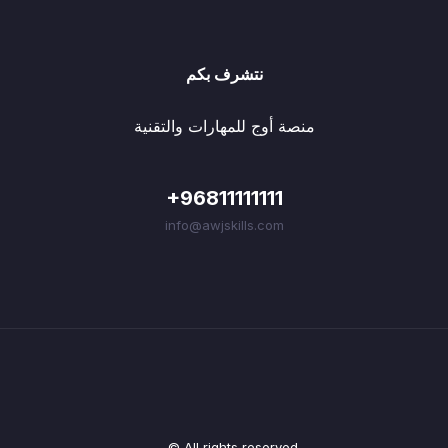
نتشرف بكم
منصة أوج للمهارات والتقنية
+96811111111
info@awjskills.com
© All rights reserved.