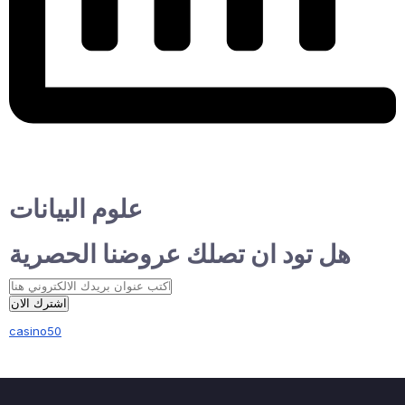
علوم البيانات
هل تود ان تصلك عروضنا الحصرية
اشترك الان
casino50