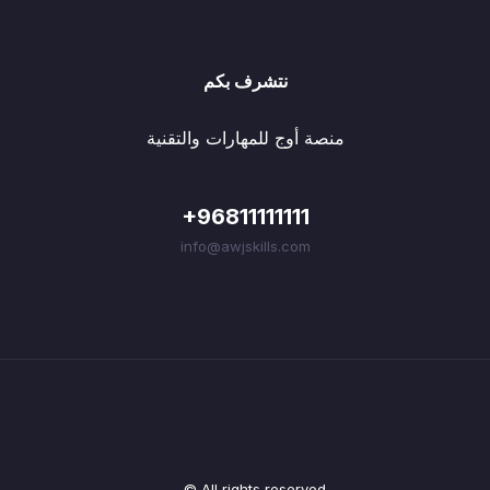
نتشرف بكم
منصة أوج للمهارات والتقنية
+96811111111
info@awjskills.com
© All rights reserved.