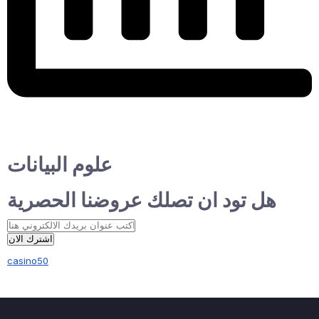
علوم البيانات
هل تود ان تصلك عروضنا الحصرية
اشترك الان
casino50