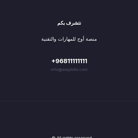
نتشرف بكم
منصة أوج للمهارات والتقنية
+96811111111
info@awjskills.com
© All rights reserved.