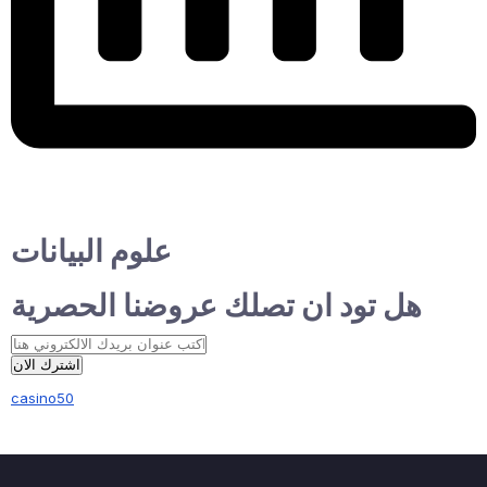
علوم البيانات
هل تود ان تصلك عروضنا الحصرية
اشترك الان
casino50