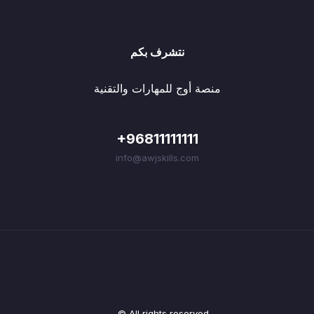
نتشرف بكم
منصة أوج للمهارات والتقنية
+96811111111
info@awjskills.com
© All rights reserved.