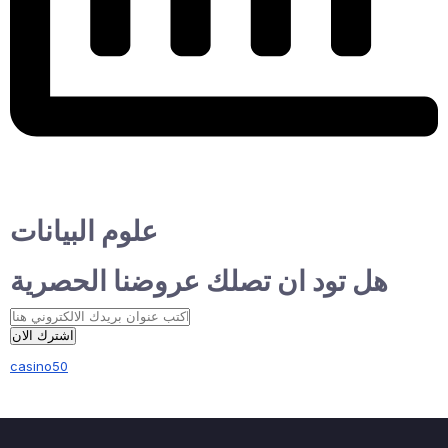
علوم البيانات
هل تود ان تصلك عروضنا الحصرية
اشترك الان
casino50