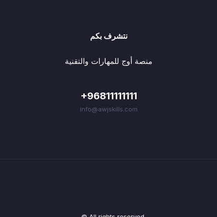
نتشرف بكم
منصة أوج للمهارات والتقنية
+96811111111
info@awjskills.com
© All rights reserved.