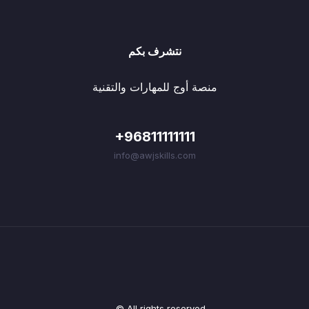
نتشرف بكم
منصة أوج للمهارات والتقنية
+96811111111
info@awjskills.com
© All rights reserved.