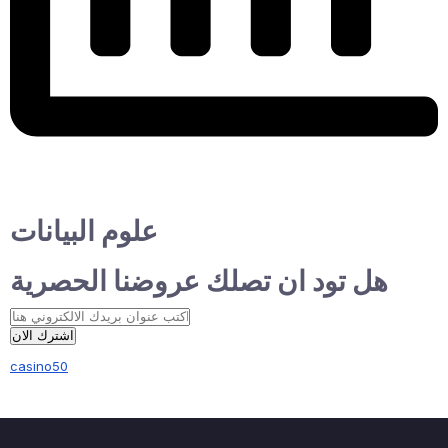
علوم البيانات
هل تود ان تصلك عروضنا الحصرية
اشترك الان
casino50