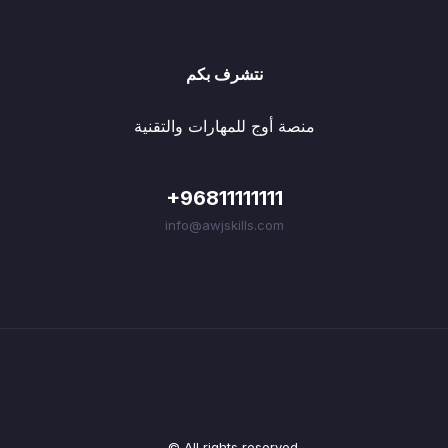
نتشرف بكم
منصة أوج للمهارات والتقنية
+96811111111
info@awjskills.com
© All rights reserved.