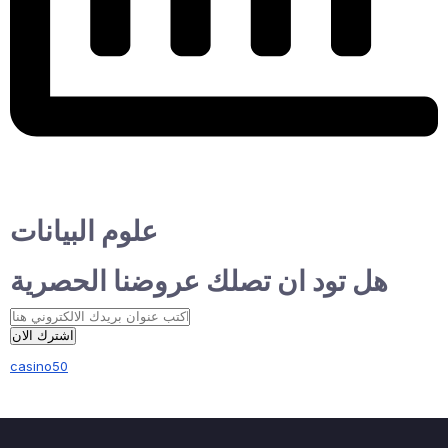
علوم البيانات
هل تود ان تصلك عروضنا الحصرية
اشترك الان
casino50