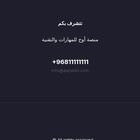
نتشرف بكم
منصة أوج للمهارات والتقنية
+96811111111
info@awjskills.com
© All rights reserved.