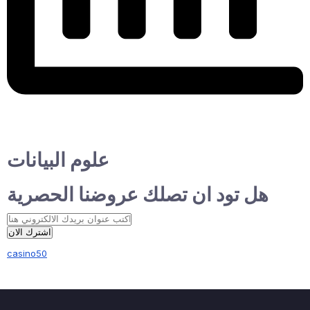
علوم البيانات
هل تود ان تصلك عروضنا الحصرية
اشترك الان
casino50