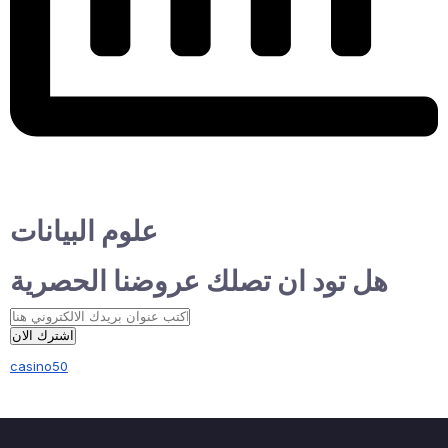
علوم البيانات
هل تود ان تصلك عروضنا الحصرية
اشترك الان
casino50