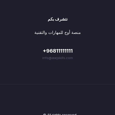
نتشرف بكم
منصة أوج للمهارات والتقنية
+96811111111
info@awjskills.com
© All rights reserved.