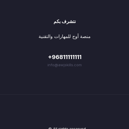
نتشرف بكم
منصة أوج للمهارات والتقنية
+96811111111
info@awjskills.com
© All rights reserved.