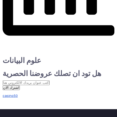
علوم البيانات
هل تود ان تصلك عروضنا الحصرية
اشترك الان
casino50