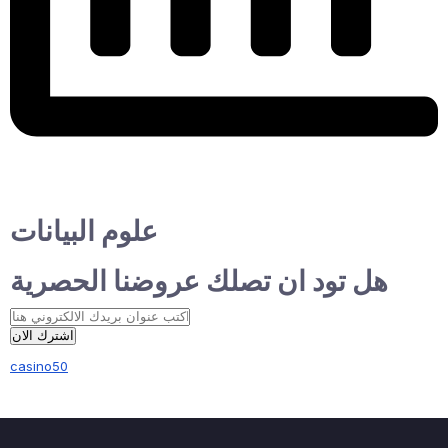
علوم البيانات
هل تود ان تصلك عروضنا الحصرية
اشترك الان
casino50