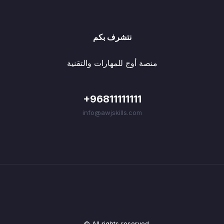
نتشرف بكم
منصة أوج للمهارات والتقنية
+96811111111
info@awjskills.com
© All rights reserved.