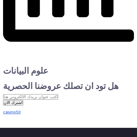
علوم البيانات
هل تود ان تصلك عروضنا الحصرية
اشترك الان
casino50