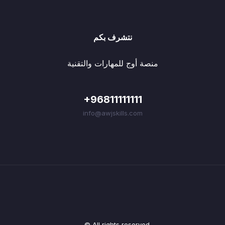
نتشرف بكم
منصة أوج للمهارات والتقنية
+96811111111
info@awjskills.com
© All rights reserved.