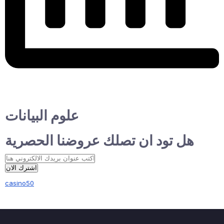
علوم البيانات
هل تود ان تصلك عروضنا الحصرية
اشترك الان
casino50