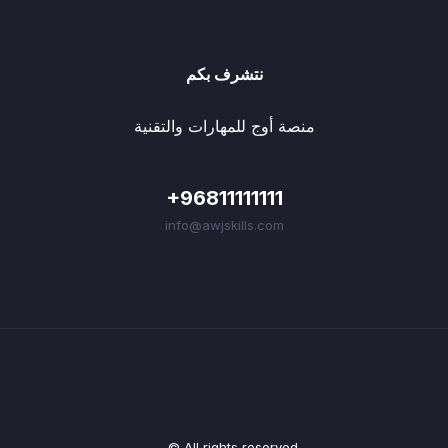
نتشرف بكم
منصة أوج للمهارات والتقنية
+96811111111
info@awjskills.com
© All rights reserved.