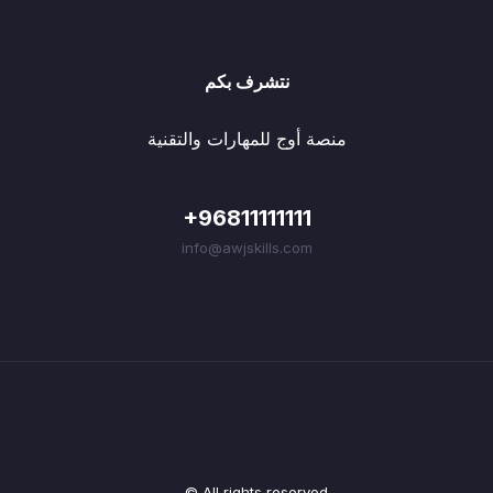
نتشرف بكم
منصة أوج للمهارات والتقنية
+96811111111
info@awjskills.com
© All rights reserved.