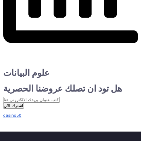
علوم البيانات
هل تود ان تصلك عروضنا الحصرية
اشترك الان
casino50