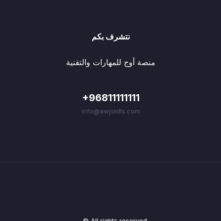
نتشرف بكم
منصة أوج للمهارات والتقنية
+96811111111
info@awjskills.com
© All rights reserved.