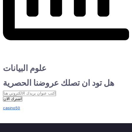
علوم البيانات
هل تود ان تصلك عروضنا الحصرية
اشترك الان
casino50