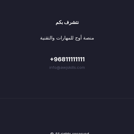
نتشرف بكم
منصة أوج للمهارات والتقنية
+96811111111
info@awjskills.com
© All rights reserved.