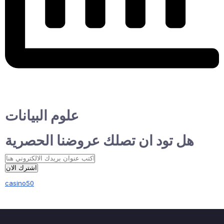
علوم البيانات
هل تود ان تصلك عروضنا الحصرية
اشترك الان
casino50