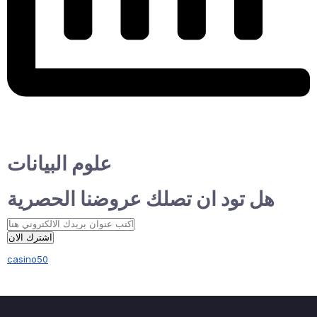
علوم البيانات
هل تود ان تصلك عروضنا الحصرية
اشترك الان
casino50