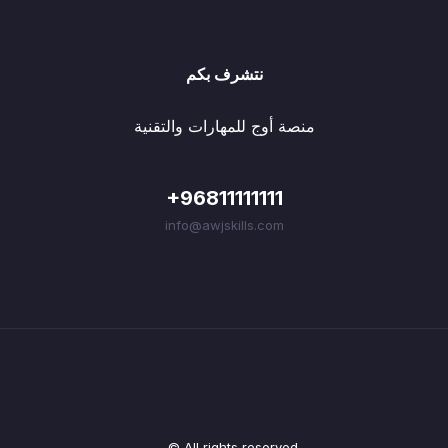
نتشرف بكم
منصة أوج للمهارات والتقنية
+96811111111
info@awjskills.com
© All rights reserved.