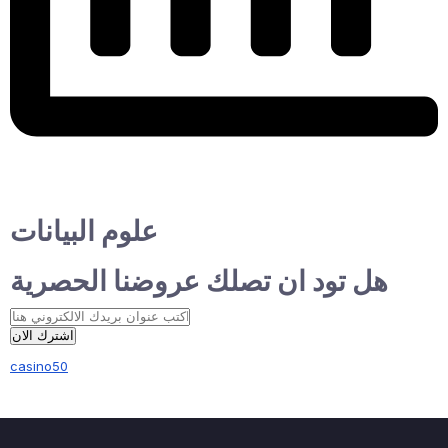
علوم البيانات
هل تود ان تصلك عروضنا الحصرية
اشترك الان
casino50