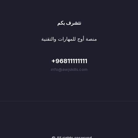
نتشرف بكم
منصة أوج للمهارات والتقنية
+96811111111
info@awjskills.com
© All rights reserved.