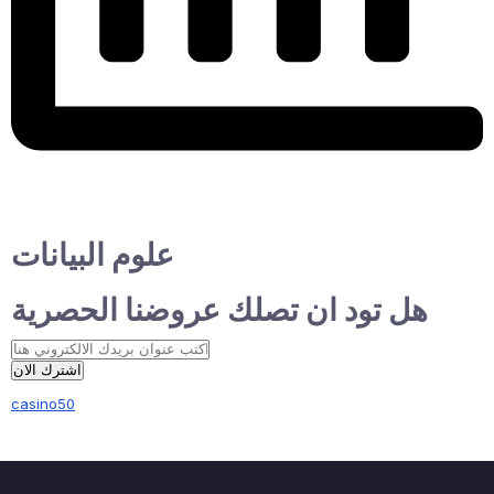
علوم البيانات
هل تود ان تصلك عروضنا الحصرية
اشترك الان
casino50