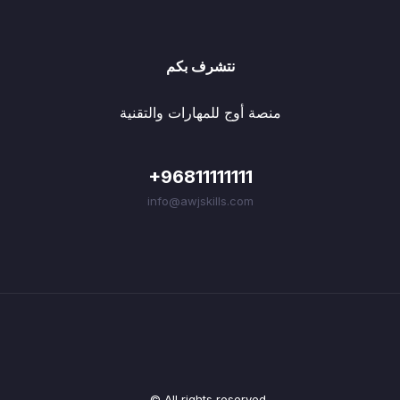
نتشرف بكم
منصة أوج للمهارات والتقنية
+96811111111
info@awjskills.com
© All rights reserved.