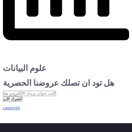
علوم البيانات
هل تود ان تصلك عروضنا الحصرية
اشترك الان
casino50