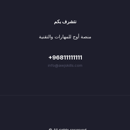
نتشرف بكم
منصة أوج للمهارات والتقنية
+96811111111
info@awjskills.com
© All rights reserved.