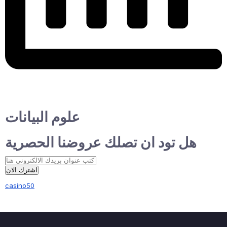
علوم البيانات
هل تود ان تصلك عروضنا الحصرية
اشترك الان
casino50