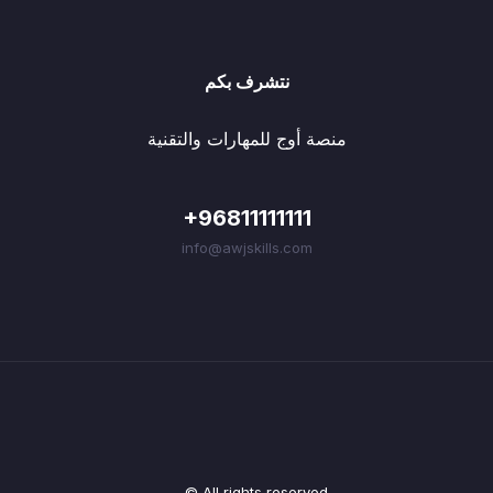
نتشرف بكم
منصة أوج للمهارات والتقنية
+96811111111
info@awjskills.com
© All rights reserved.