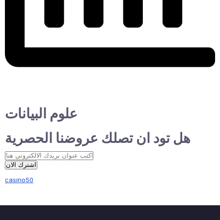
علوم البيانات
هل تود ان تصلك عروضنا الحصرية
اشترك الان
casino50