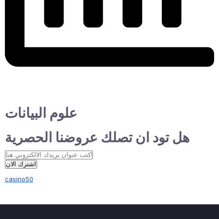
علوم البيانات
هل تود ان تصلك عروضنا الحصرية
اشترك الان
casino50