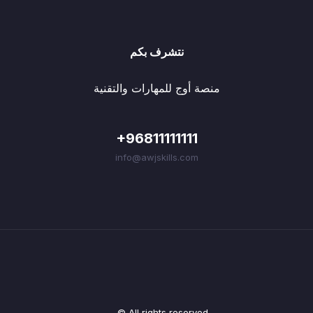
نتشرف بكم
منصة أوج للمهارات والتقنية
+96811111111
info@awjskills.com
© All rights reserved.