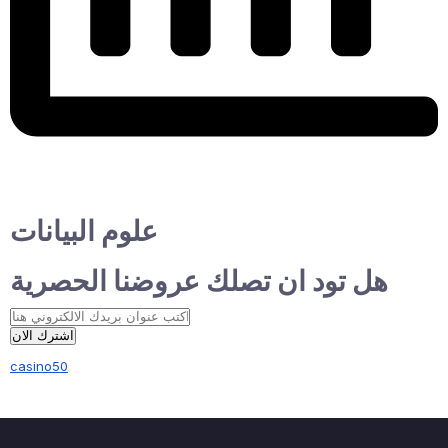
علوم البيانات
هل تود ان تصلك عروضنا الحصرية
اشترك الان
casino50