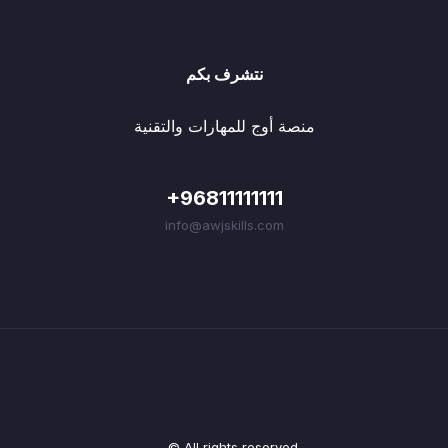
نتشرف بكم
منصة أوج للمهارات والتقنية
+96811111111
info@awjskills.com
© All rights reserved.