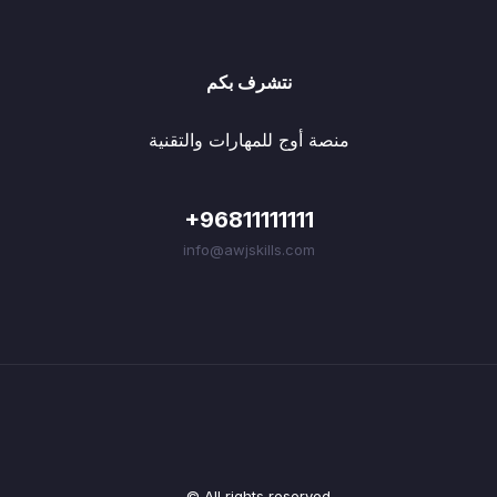
نتشرف بكم
منصة أوج للمهارات والتقنية
+96811111111
info@awjskills.com
© All rights reserved.