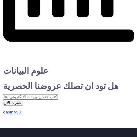
علوم البيانات
هل تود ان تصلك عروضنا الحصرية
اشترك الان
casino50