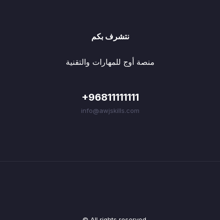
نتشرف بكم
منصة أوج للمهارات والتقنية
+96811111111
info@awjskills.com
© All rights reserved.