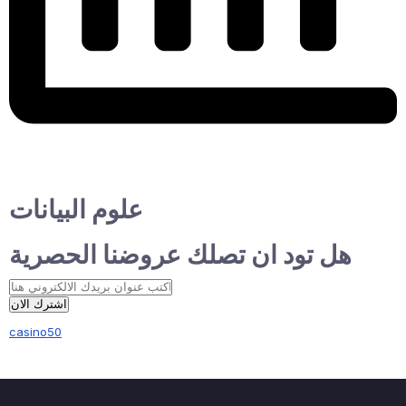
علوم البيانات
هل تود ان تصلك عروضنا الحصرية
اشترك الان
casino50